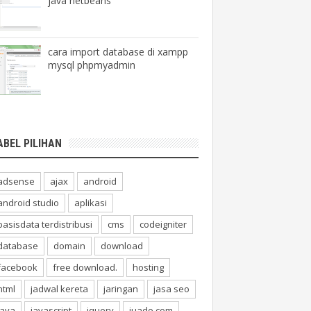
java netbeans
cara import database di xampp
mysql phpmyadmin
ABEL PILIHAN
adsense
ajax
android
android studio
aplikasi
basisdata terdistribusi
cms
codeigniter
database
domain
download
facebook
free download.
hosting
html
jadwal kereta
jaringan
jasa seo
java
javascript
jquery
juado.com