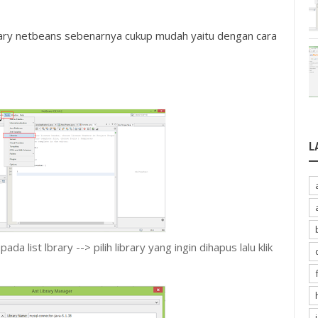
brary netbeans sebenarnya cukup mudah yaitu dengan cara
L
ada list lbrary --> pilih library yang ingin dihapus lalu klik