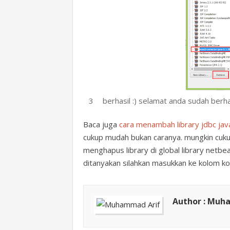
berhasil :) selamat anda sudah berha
Baca juga
cara menambah library jdbc ja
cukup mudah bukan caranya. mungkin cukup
menghapus library di global library netbea
ditanyakan silahkan masukkan ke kolom ko
Author : Muh