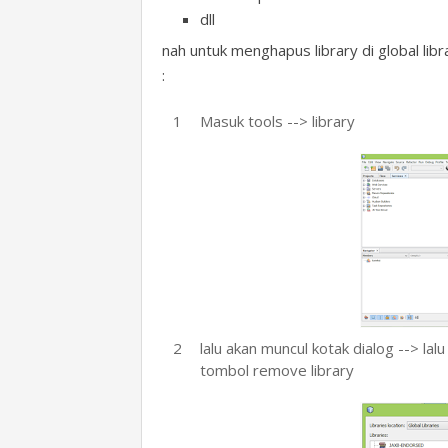
dll
nah untuk menghapus library di global li
:
Masuk tools --> library
lalu akan muncul kotak dialog --> lalu p
tombol remove library