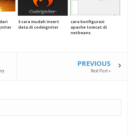
dari
3 cara mudah insert
cara konfigurasi
niter
data di codeigniter
apache tomcat di
netbeans
PREVIOUS
ery
Next Post »