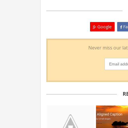
Google
Fa
R