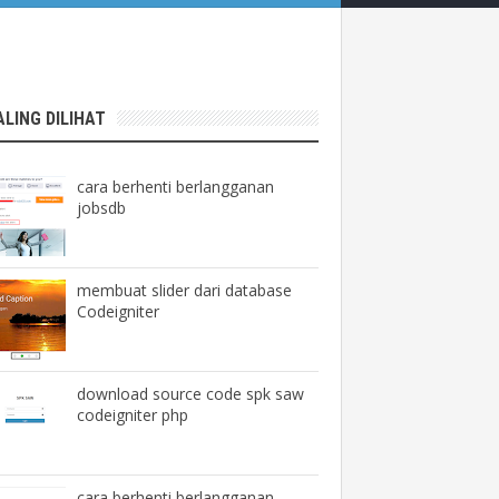
ALING DILIHAT
cara berhenti berlangganan
jobsdb
membuat slider dari database
Codeigniter
download source code spk saw
codeigniter php
cara berhenti berlangganan