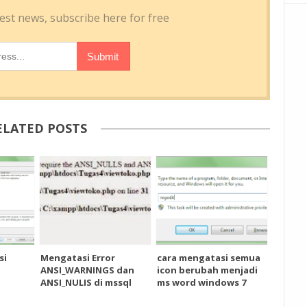
ELATED POSTS
si
Mengatasi Error
cara mengatasi semua
ANSI_WARNINGS dan
icon berubah menjadi
ANSI_NULIS di mssql
ms word windows 7