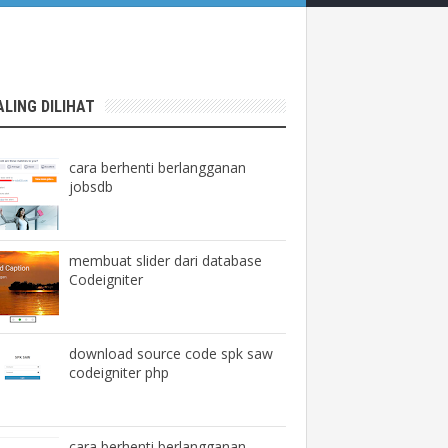
ALING DILIHAT
cara berhenti berlangganan
jobsdb
membuat slider dari database
Codeigniter
download source code spk saw
codeigniter php
cara berhenti berlangganan