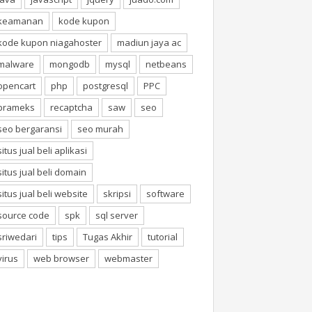
keamanan
kode kupon
kode kupon niagahoster
madiun jaya ac
malware
mongodb
mysql
netbeans
opencart
php
postgresql
PPC
prameks
recaptcha
saw
seo
seo bergaransi
seo murah
situs jual beli aplikasi
situs jual beli domain
situs jual beli website
skripsi
software
source code
spk
sql server
sriwedari
tips
Tugas Akhir
tutorial
virus
web browser
webmaster