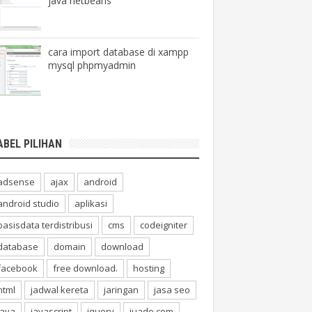
java netbeans
cara import database di xampp
mysql phpmyadmin
ABEL PILIHAN
adsense
ajax
android
android studio
aplikasi
basisdata terdistribusi
cms
codeigniter
database
domain
download
facebook
free download.
hosting
html
jadwal kereta
jaringan
jasa seo
java
javascript
jquery
juado.com