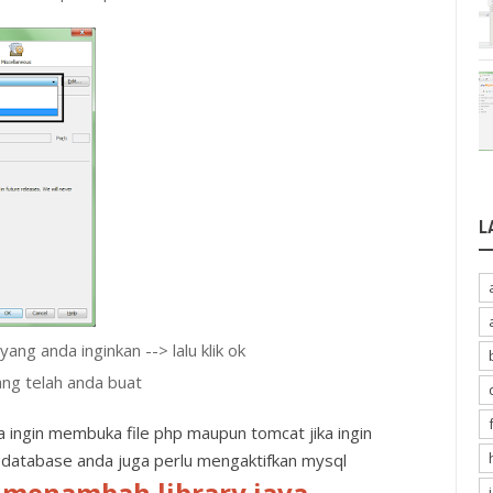
L
ang anda inginkan --> lalu klik ok
ang telah anda buat
a ingin membuka file php maupun tomcat jika ingin
database anda juga perlu mengaktifkan mysql
 menambah library java