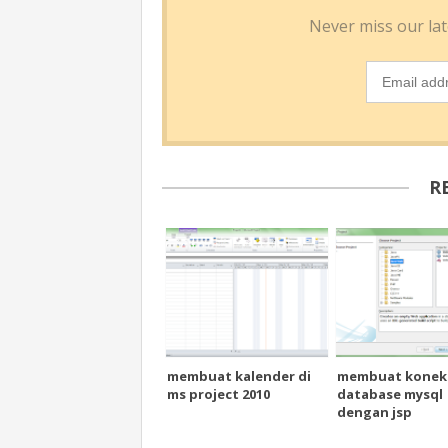
R
membuat kalender di
membuat konek
ms project 2010
database mysql
dengan jsp