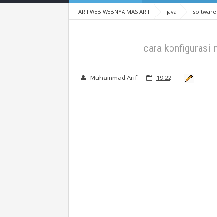
ARIFWEB WEBNYA MAS ARIF
java
software
cara konfigurasi
Muhammad Arif
19.22