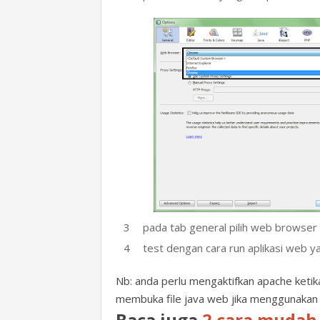
pada tab general pilih web browser y
test dengan cara run aplikasi web y
Nb: anda perlu mengaktifkan apache ketik
membuka file java web jika menggunakan 
Baca juga
2 cara mudah