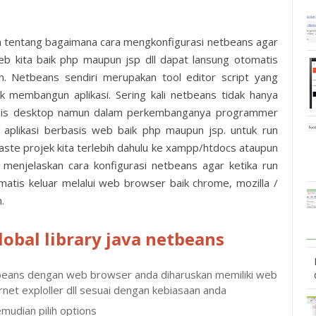
kan tentang bagaimana cara mengkonfigurasi netbeans agar
 web kita baik php maupun jsp dll dapat lansung otomatis
n. Netbeans sendiri merupakan tool editor script yang
 membangun aplikasi. Sering kali netbeans tidak hanya
basis desktop namun dalam perkembanganya programmer
plikasi berbasis web baik php maupun jsp. untuk run
aste projek kita terlebih dahulu ke xampp/htdocs ataupun
menjelaskan cara konfigurasi netbeans agar ketika run
matis keluar melalui web browser baik chrome, mozilla /
.
obal library java netbeans
beans dengan web browser anda diharuskan memiliki web
rnet exploller dll sesuai dengan kebiasaan anda
mudian pilih options